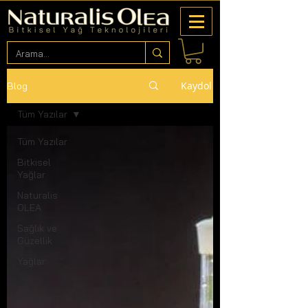
Kaydol
Blog
Tüm Yazılar
Tüm Yazılar
Bitkisel
Yağlar
Naturalis
OLEA
Sağlık ve
Güzellik
Yağlar