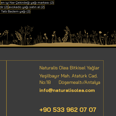
2 yazı
2 yazı
)
en iyi Nar Çekirdeği yağı markası
(2)
2 yazı
2 yazı
dir
(2)
avokado yağı satın al
(2)
ı
2 yazı
i Tatlı Badem yağı
(2)
Naturalis Olea Bitkisel Yağlar
Yeşilbayır Mah. Atatürk Cad.
No:18
Döşemealtı/Antalya
info@naturalisolea.com
+90 533 962 07 07