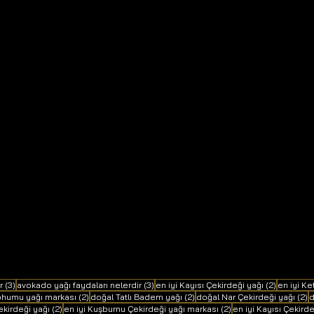
3 yazı
3 yazı
2 yazı
r
(3)
avokado yağı faydaları nelerdir
(3)
en iyi Kayısı Çekirdeği yağı
(2)
en iyi K
2 yazı
2 yazı
2
Tohumu yağı markası
(2)
doğal Tatlı Badem yağı
(2)
doğal Nar Çekirdeği yağı
(2)
d
2 yazı
2 yazı
ekirdeği yağı
(2)
en iyi Kuşburnu Çekirdeği yağı markası
(2)
en iyi Kayısı Çekird