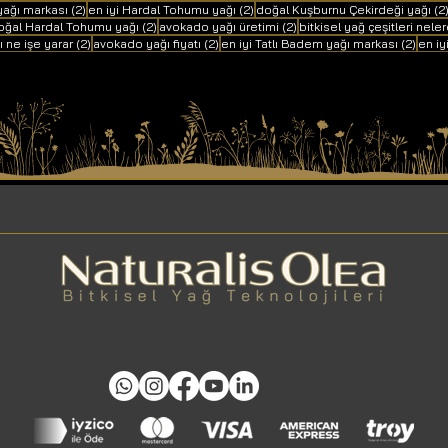
2 yazı
2 yazı
yağı markası
(2)
en iyi Hardal Tohumu yağı
(2)
doğal Kuşburnu Çekirdeği yağı
(2
yazı
2 yazı
2 yazı
oğal Hardal Tohumu yağı
(2)
avokado yağı üretimi
(2)
bitkisel yağ çeşitleri neler
2 yazı
2 yazı
2 yaz
 ne işe yarar
(2)
avokado yağı fiyatı
(2)
en iyi Tatlı Badem yağı markası
(2)
en iy