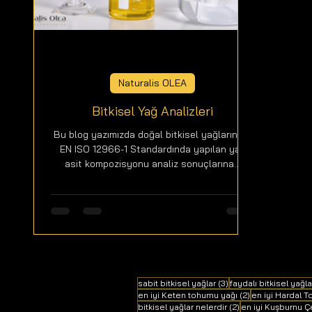
Naturalis OLEA
Bitkisel Yağ Analizleri
Bu blog yazımızda doğal bitkisel yağların TS
EN ISO 12966-1 Standardında yapılan yağ
asit kompozisyonu analiz sonuçlarına...
3 yazı
sabit bitkisel yağlar
(3)
faydalı bitkisel yağla
2 yazı
en iyi Keten tohumu yağı
(2)
en iyi Hardal 
2 yazı
bitkisel yağlar nelerdir
(2)
en iyi Kuşburnu Ç