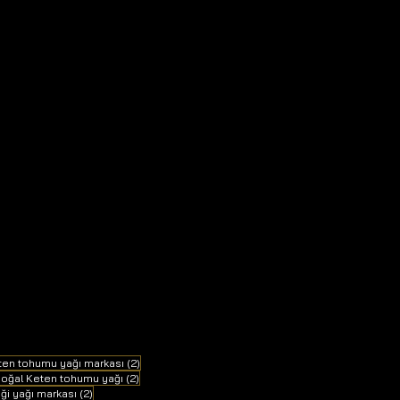
2 yazı
eten tohumu yağı markası
(2)
 yazı
2 yazı
oğal Keten tohumu yağı
(2)
2 yazı
eği yağı markası
(2)