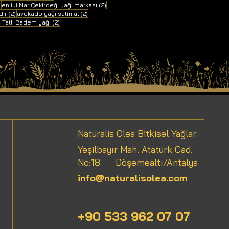
2 yazı
2 yazı
)
en iyi Nar Çekirdeği yağı markası
(2)
2 yazı
2 yazı
dir
(2)
avokado yağı satın al
(2)
ı
2 yazı
i Tatlı Badem yağı
(2)
Naturalis Olea Bitkisel Yağlar
Yeşilbayır Mah. Atatürk Cad.
No:18
Döşemealtı/Antalya
info@naturalisolea.com
+90 533 962 07 07