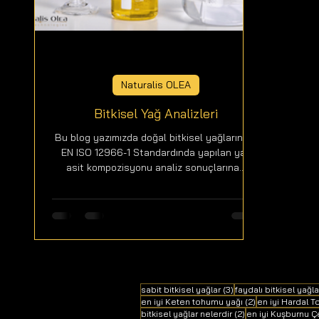
Naturalis OLEA
Bitkisel Yağ Analizleri
Bu blog yazımızda doğal bitkisel yağların TS
EN ISO 12966-1 Standardında yapılan yağ
asit kompozisyonu analiz sonuçlarına...
3 yazı
sabit bitkisel yağlar
(3)
faydalı bitkisel yağla
2 yazı
en iyi Keten tohumu yağı
(2)
en iyi Hardal 
2 yazı
bitkisel yağlar nelerdir
(2)
en iyi Kuşburnu Ç