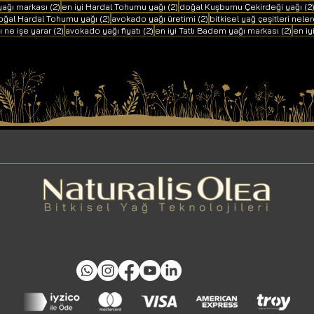
2 yazı
2 yazı
yağı markası
(2)
en iyi Hardal Tohumu yağı
(2)
doğal Kuşburnu Çekirdeği yağı
(2
yazı
2 yazı
2 yazı
oğal Hardal Tohumu yağı
(2)
avokado yağı üretimi
(2)
bitkisel yağ çeşitleri neler
2 yazı
2 yazı
2 yaz
 ne işe yarar
(2)
avokado yağı fiyatı
(2)
en iyi Tatlı Badem yağı markası
(2)
en iy