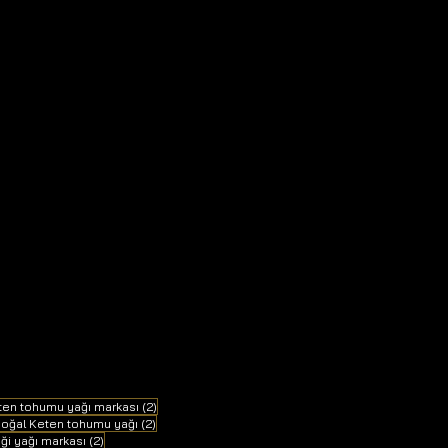
2 yazı
eten tohumu yağı markası
(2)
 yazı
2 yazı
oğal Keten tohumu yağı
(2)
2 yazı
eği yağı markası
(2)