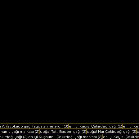
3 yazı
3 yazı
2 yazı
r
(3)
avokado yağı faydaları nelerdir
(3)
en iyi Kayısı Çekirdeği yağı
(2)
en iyi K
2 yazı
2 yazı
2
Tohumu yağı markası
(2)
doğal Tatlı Badem yağı
(2)
doğal Nar Çekirdeği yağı
(2)
d
2 yazı
2 yazı
ekirdeği yağı
(2)
en iyi Kuşburnu Çekirdeği yağı markası
(2)
en iyi Kayısı Çekird