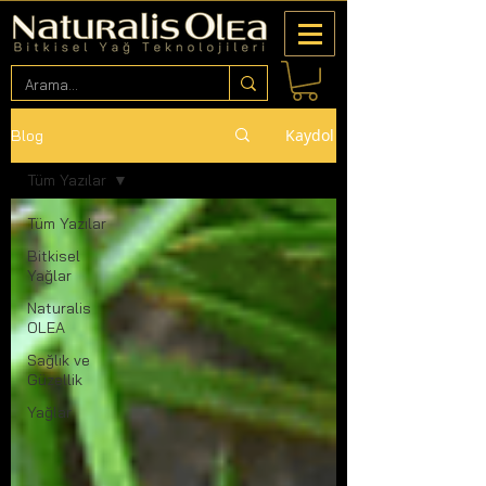
Kaydol
Blog
Tüm Yazılar
Tüm Yazılar
Bitkisel
Yağlar
Naturalis
OLEA
Sağlık ve
Güzellik
Yağlar