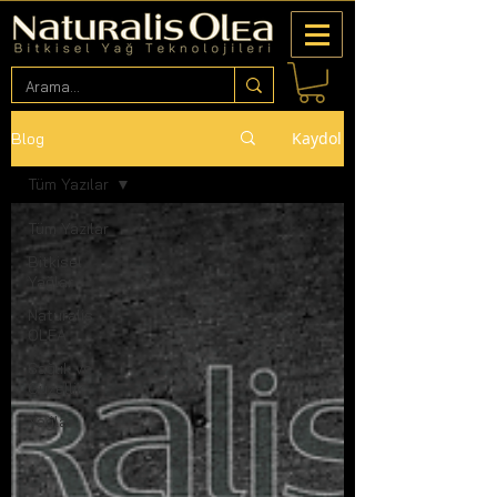
Kaydol
Blog
Tüm Yazılar
Tüm Yazılar
Bitkisel
Yağlar
Naturalis
OLEA
Sağlık ve
Güzellik
Yağlar