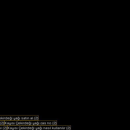
2 yazı
kirdeği yağı satın al
(2)
2 yazı
2 yazı
(2)
Kayısı Çekirdeği yağı cas no
(2)
2 yazı
2 yazı
mi
(2)
Kayısı Çekirdeği yağı nasıl kullanılır
(2)