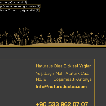
2 yazı
humu yağı analizi
(2)
2 yazı
ağı kullananların yorumları
(2)
 yazı
2 yazı
ardal Tohumu yağı analizi
(2)
Naturalis Olea Bitkisel Yağlar
Yeşilbayır Mah. Atatürk Cad.
No:18
Döşemealtı/Antalya
info@naturalisolea.com
+90 533 962 07 07