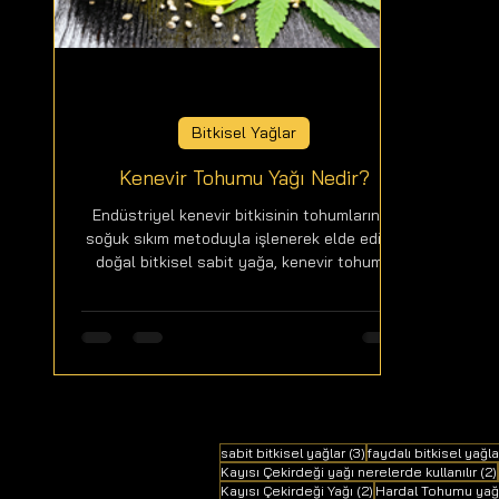
Bitkisel Yağlar
Kenevir Tohumu Yağı Nedir?
Endüstriyel kenevir bitkisinin tohumlarının,
soğuk sıkım metoduyla işlenerek elde edilen
doğal bitkisel sabit yağa, kenevir tohumu
yağı...
3 yazı
sabit bitkisel yağlar
(3)
faydalı bitkisel yağla
Kayısı Çekirdeği yağı nerelerde kullanılır
(2)
2 yazı
Kayısı Çekirdeği Yağı
(2)
Hardal Tohumu yağı n