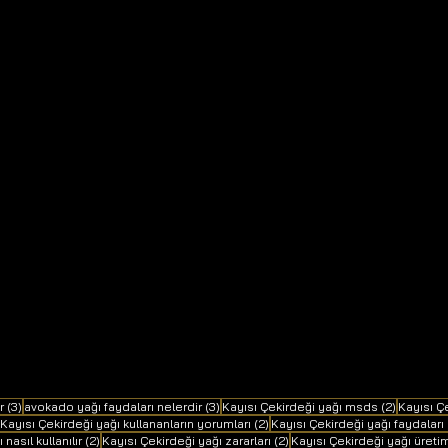
3 yazı
3 yazı
2 yazı
r
(3)
avokado yağı faydaları nelerdir
(3)
Kayısı Çekirdeği yağı msds
(2)
Kayısı Çe
2 yazı
2 yazı
Kayısı Çekirdeği yağı kullananların yorumları
(2)
Kayısı Çekirdeği yağı faydaları
2 yazı
2 yazı
asıl kullanılır
(2)
Kayısı Çekirdeği yağı zararları
(2)
Kayısı Çekirdeği yağı üreti