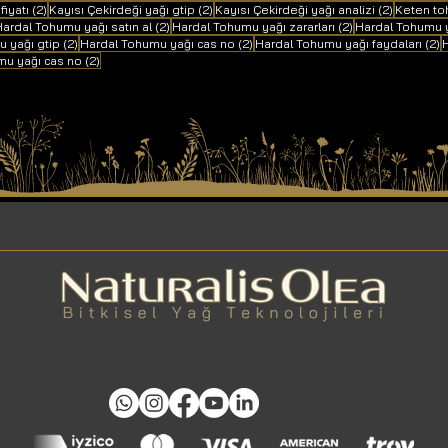
2 yazı
2 yazı
2 yazı
fiyatı
(2)
Kayısı Çekirdeği yağı gtip
(2)
Kayısı Çekirdeği yağı analizi
(2)
Keten to
 yazı
2 yazı
2 yazı
ardal Tohumu yağı satın al
(2)
Hardal Tohumu yağı zararları
(2)
Hardal Tohumu y
2 yazı
2 yazı
2
 yağı gtip
(2)
Hardal Tohumu yağı cas no
(2)
Hardal Tohumu yağı faydaları
(2)
H
2 yazı
mu yağı cas no
(2)