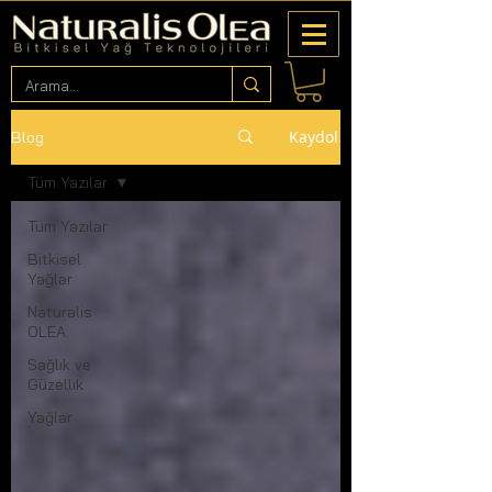
Kaydol
Blog
Tüm Yazılar
Tüm Yazılar
Bitkisel
Yağlar
Naturalis
OLEA
Sağlık ve
Güzellik
Yağlar