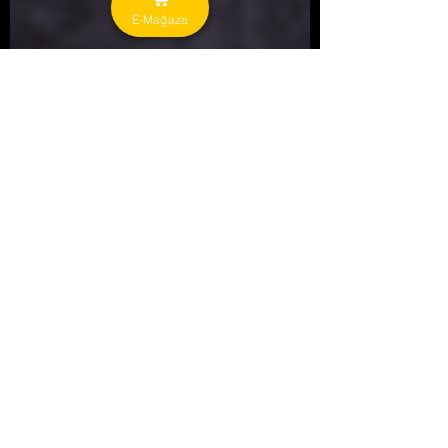
E-Mağaza
27 Nis 2023
1 dakikada okunur
Bitkisel Yağlar
Lavanta Yağı Nedir?
Lavanta Yağı (Doğal, Katkısız, Aromatik Uçucu
Bitkisel Yağ) Lavanta çiçeklerinin kuru veya
yaş olarak su buharı distilasyonu yöntemiyle...