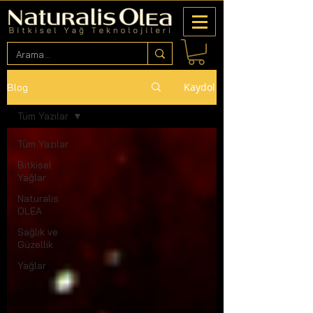
Kaydol
Blog
Tüm Yazılar
Tüm Yazılar
Bitkisel
Yağlar
Naturalis
OLEA
Sağlık ve
Güzellik
Yağlar