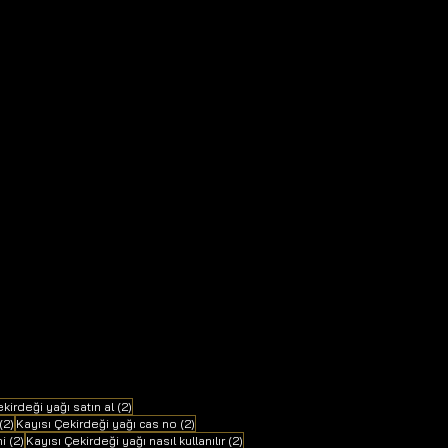
2 yazı
kirdeği yağı satın al
(2)
2 yazı
2 yazı
(2)
Kayısı Çekirdeği yağı cas no
(2)
2 yazı
2 yazı
mi
(2)
Kayısı Çekirdeği yağı nasıl kullanılır
(2)