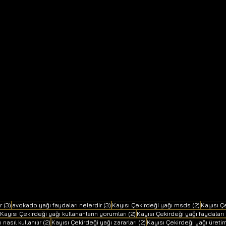
3 yazı
3 yazı
2 yazı
r
(3)
avokado yağı faydaları nelerdir
(3)
Kayısı Çekirdeği yağı msds
(2)
Kayısı Çe
2 yazı
2 yazı
Kayısı Çekirdeği yağı kullananların yorumları
(2)
Kayısı Çekirdeği yağı faydaları
2 yazı
2 yazı
asıl kullanılır
(2)
Kayısı Çekirdeği yağı zararları
(2)
Kayısı Çekirdeği yağı üreti