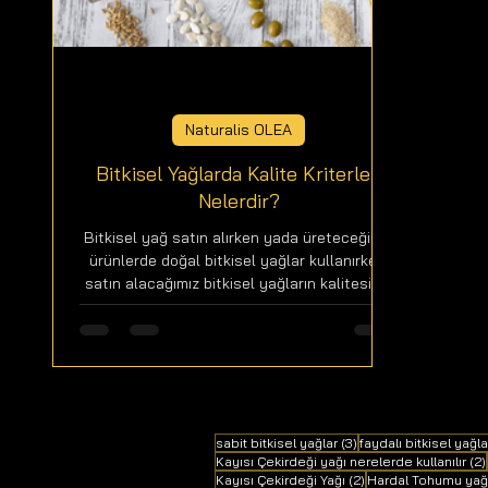
Naturalis OLEA
Bitkisel Yağlarda Kalite Kriterleri
Nelerdir?
Bitkisel yağ satın alırken yada üreteceğimiz
ürünlerde doğal bitkisel yağlar kullanırken;
satın alacağımız bitkisel yağların kalitesini...
3 yazı
sabit bitkisel yağlar
(3)
faydalı bitkisel yağla
Kayısı Çekirdeği yağı nerelerde kullanılır
(2)
2 yazı
Kayısı Çekirdeği Yağı
(2)
Hardal Tohumu yağı n