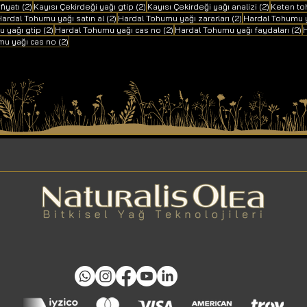
2 yazı
2 yazı
2 yazı
fiyatı
(2)
Kayısı Çekirdeği yağı gtip
(2)
Kayısı Çekirdeği yağı analizi
(2)
Keten to
 yazı
2 yazı
2 yazı
ardal Tohumu yağı satın al
(2)
Hardal Tohumu yağı zararları
(2)
Hardal Tohumu y
2 yazı
2 yazı
2
 yağı gtip
(2)
Hardal Tohumu yağı cas no
(2)
Hardal Tohumu yağı faydaları
(2)
H
2 yazı
mu yağı cas no
(2)