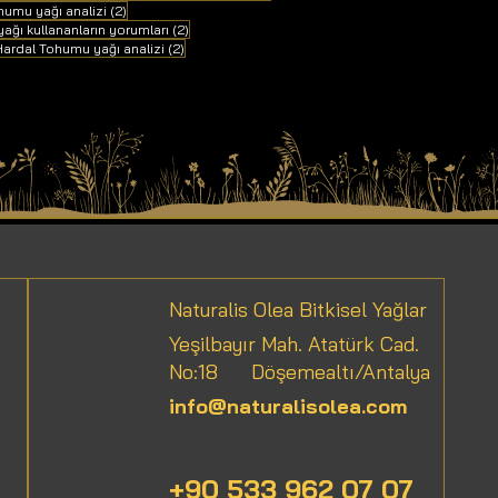
2 yazı
humu yağı analizi
(2)
2 yazı
ağı kullananların yorumları
(2)
 yazı
2 yazı
ardal Tohumu yağı analizi
(2)
Naturalis Olea Bitkisel Yağlar
Yeşilbayır Mah. Atatürk Cad.
No:18
Döşemealtı/Antalya
info@naturalisolea.com
+90 533 962 07 07