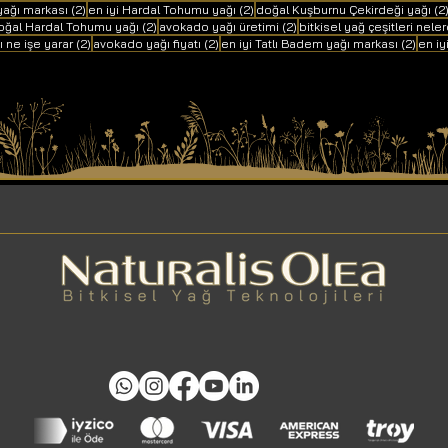
2 yazı
2 yazı
yağı markası
(2)
en iyi Hardal Tohumu yağı
(2)
doğal Kuşburnu Çekirdeği yağı
(2
yazı
2 yazı
2 yazı
oğal Hardal Tohumu yağı
(2)
avokado yağı üretimi
(2)
bitkisel yağ çeşitleri neler
2 yazı
2 yazı
2 yaz
 ne işe yarar
(2)
avokado yağı fiyatı
(2)
en iyi Tatlı Badem yağı markası
(2)
en iy