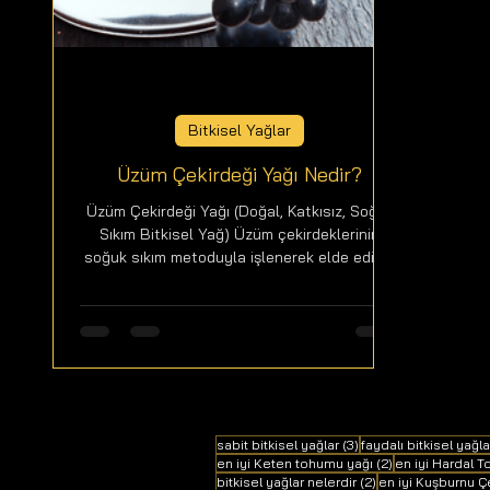
Bitkisel Yağlar
Üzüm Çekirdeği Yağı Nedir?
Üzüm Çekirdeği Yağı (Doğal, Katkısız, Soğuk
Sıkım Bitkisel Yağ) Üzüm çekirdeklerinin
soğuk sıkım metoduyla işlenerek elde edilen
doğal...
3 yazı
sabit bitkisel yağlar
(3)
faydalı bitkisel yağla
2 yazı
en iyi Keten tohumu yağı
(2)
en iyi Hardal 
2 yazı
bitkisel yağlar nelerdir
(2)
en iyi Kuşburnu Ç