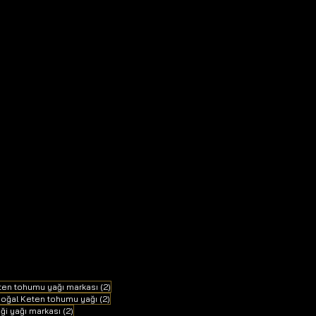
2 yazı
eten tohumu yağı markası
(2)
 yazı
2 yazı
oğal Keten tohumu yağı
(2)
2 yazı
eği yağı markası
(2)