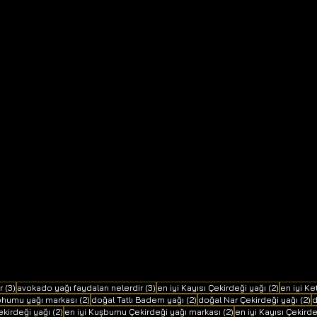
3 yazı
3 yazı
2 yazı
r
(3)
avokado yağı faydaları nelerdir
(3)
en iyi Kayısı Çekirdeği yağı
(2)
en iyi K
2 yazı
2 yazı
2
Tohumu yağı markası
(2)
doğal Tatlı Badem yağı
(2)
doğal Nar Çekirdeği yağı
(2)
d
2 yazı
2 yazı
ekirdeği yağı
(2)
en iyi Kuşburnu Çekirdeği yağı markası
(2)
en iyi Kayısı Çekird