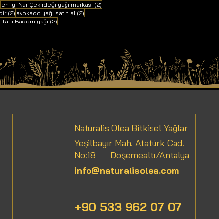
2 yazı
2 yazı
)
en iyi Nar Çekirdeği yağı markası
(2)
2 yazı
2 yazı
dir
(2)
avokado yağı satın al
(2)
ı
2 yazı
i Tatlı Badem yağı
(2)
Naturalis Olea Bitkisel Yağlar
Yeşilbayır Mah. Atatürk Cad.
No:18
Döşemealtı/Antalya
info@naturalisolea.com
+90 533 962 07 07