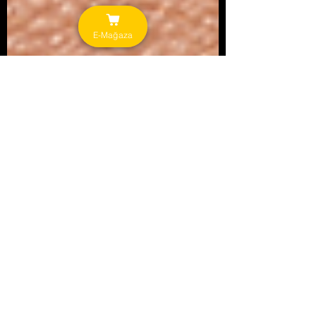
E-Mağaza
8 Eki 2023
2 dakikada okunur
Naturalis OLEA
Kaş ve Kirpik Bakımında Mucizevi 6 Doğal
Bitkisel Yağ
Günümüzde dolgun kirpik ve kaşlar herkesin
arzu ettiği bakım tercihlerindendir. Hangi
bitkisel doğal yağlar kaş ve kirpik uzatır? ve
Kaş,...