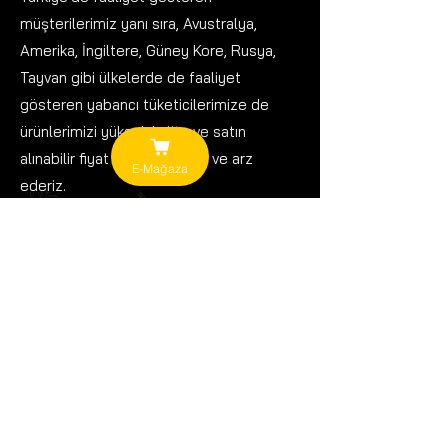
müşterilerimiz yanı sıra, Avustralya,
Amerika, İngiltere, Güney Kore, Rusya,
Tayvan gibi ülkelerde de faaliyet
gösteren yabancı tüketicilerimize de
ürünlerimizi yüksek kalite ve satın
alınabilir fiyat ilkesiyle üretir ve arz
E-Mağaza
ederiz.