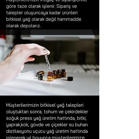
göre taze olarak işlenir. Sipariş ve
talepler oluşuncaya kadar ürünleri
bitkisel yağ olarak değil hammadde
olarak depolarız.
Müşterilerimizin bitkisel yağ talepleri
oluştuktan sonra, tohum ve çekirdekler
soğuk press yağ üretim hattında, bitki,
yaprak,kök, gövde ve çiçekler su buharı
distilasyonu uçucu yağ üretim hattında
işlenerek yıl boyunca müşterilerimize