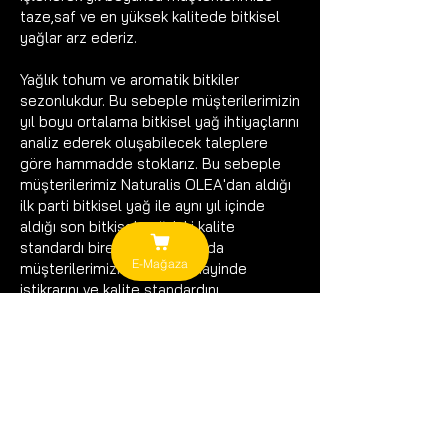
taze,saf ve en yüksek kalitede bitkisel
yağlar arz ederiz.
Yağlık tohum ve aromatik bitkiler
sezonlukdur. Bu sebeple müşterilerimizin
yıl boyu ortalama bitkisel yağ ihtiyaçlarını
analiz ederek oluşabilecek taleplere
göre hammadde stoklarız. Bu sebeple
müşterilerimiz Naturalis OLEA'dan aldığı
ilk parti bitkisel yağ ile aynı yıl içinde
aldığı son bitkisel yağdaki kalite
standardı birebir aynıdır. Bu da
E-Mağaza
müşterilerimizin imalat sanayinde
istikrarını ve kalite standardını
korumasında en etkili stratejidir. Bu
sebeple kaliteli üretim için doğru ürünleri
arz ederiz.
Soğuk sıkım doğal bitkisel yağ üretim
prosesi ve Distilasyon Uçucu Esansiyel
Yağ üretim prosesi iş akışlarını incelemek