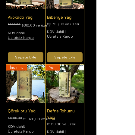
Avokado Yağı
Biberiye Yağı
İndirimli Fiyat
₺3.736,00
ve üzeri
₺900,00
Normal Fiyat
İndirimli Fiyat
₺810,00
ve üzeri
KDV dahil
|
KDV dahil
|
Ücretsiz Kargo
Ücretsiz Kargo
Sepete Ekle
Sepete Ekle
İndirimli
Yeni
Çörek otu Yağı
Defne Tohumu
Yağı
₺1.200,00
Normal Fiyat
İndirimli Fiyat
₺1.020,00
ve üzeri
İndirimli Fiyat
₺1.110,00
ve üzeri
KDV dahil
|
Ücretsiz Kargo
KDV dahil
|