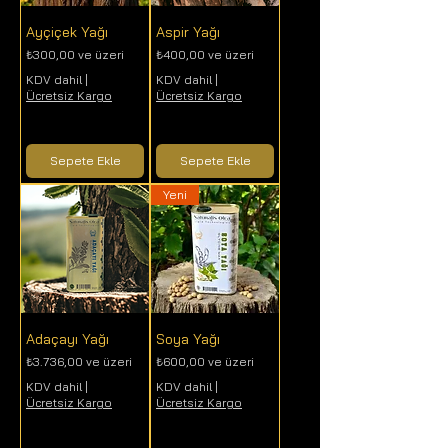
Ayçiçek Yağı
Aspir Yağı
İndirimli Fiyat
İndirimli Fiyat
₺300,00
ve üzeri
₺400,00
ve üzeri
KDV dahil
|
KDV dahil
|
Ücretsiz Kargo
Ücretsiz Kargo
Sepete Ekle
Sepete Ekle
Yeni
Adaçayı Yağı
Soya Yağı
İndirimli Fiyat
İndirimli Fiyat
₺3.736,00
ve üzeri
₺600,00
ve üzeri
KDV dahil
|
KDV dahil
|
Ücretsiz Kargo
Ücretsiz Kargo