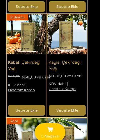
Sepete Ekle
Sepete Ekle
İndirimli
Kabak Çekirdeği
Kayısı Çekirdeği
Yağı
Yağı
İndirimli Fiyat
₺1.036,00
ve üzeri
₺720,00
Normal Fiyat
İndirimli Fiyat
₺648,00
ve üzeri
KDV dahil
|
KDV dahil
|
Ücretsiz Kargo
Ücretsiz Kargo
Sepete Ekle
Sepete Ekle
Yeni
E-Mağaza