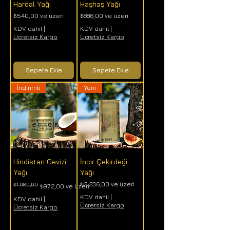
Hardal Yağı
Haşhaş Yağı
İndirimli Fiyat
İndirimli Fiyat
₺540,00
ve üzeri
₺886,00
ve üzeri
KDV dahil
|
KDV dahil
|
Ücretsiz Kargo
Ücretsiz Kargo
Sepete Ekle
Sepete Ekle
İndirimli
Yeni
Hindistan Cevizi
İncir Çekirdeği
Yağı
Yağı
İndirimli Fiyat
₺2.236,00
ve üzeri
₺1.080,00
Normal Fiyat
İndirimli Fiyat
₺972,00
ve üzeri
KDV dahil
|
KDV dahil
|
Ücretsiz Kargo
Ücretsiz Kargo