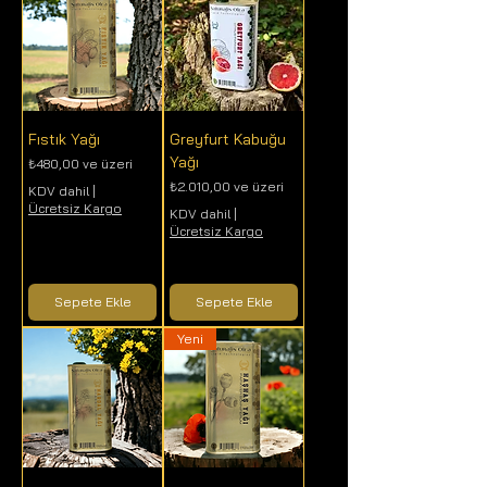
Fıstık Yağı
Greyfurt Kabuğu
Yağı
İndirimli Fiyat
₺480,00
ve üzeri
İndirimli Fiyat
₺2.010,00
ve üzeri
KDV dahil
|
Ücretsiz Kargo
KDV dahil
|
Ücretsiz Kargo
Sepete Ekle
Sepete Ekle
Yeni