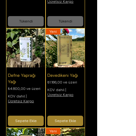
Ücretsiz Kargo
Tükendi
Tükendi
Yeni
Defne Yaprağı
Devedikeni Yağı
Yağı
İndirimli Fiyat
₺1.186,00
ve üzeri
İndirimli Fiyat
₺4.800,00
ve üzeri
KDV dahil
|
Ücretsiz Kargo
KDV dahil
|
Ücretsiz Kargo
Sepete Ekle
Sepete Ekle
Yeni