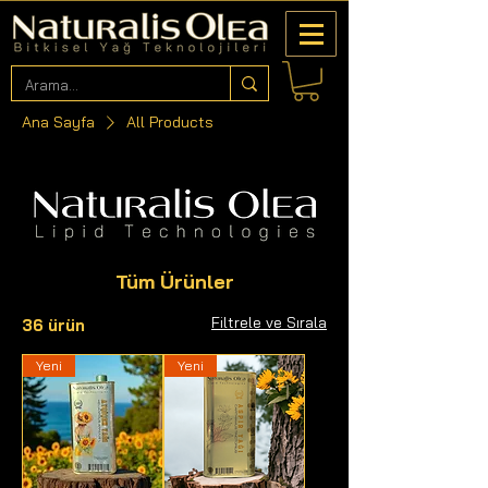
Ana Sayfa
All Products
Tüm Ürünler
Filtrele ve Sırala
36 ürün
Yeni
Yeni