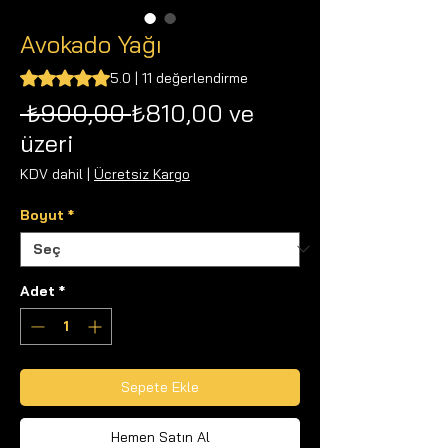
Avokado Yağı
11 değerlendirmeye göre beş yıldız üzerinden hesaplanan p
5.0 | 11 değerlendirme
Normal
 ₺900,00 
₺810,00
ve
İndirimli
Fiyat
üzeri
Fiyat
KDV dahil
|
Ücretsiz Kargo
Boyut
*
Adet
*
Sepete Ekle
Hemen Satın Al