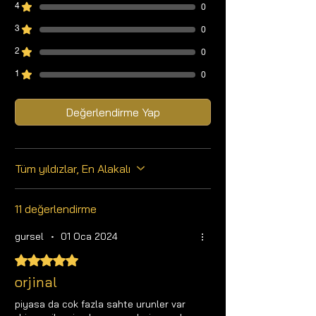
seçebilirsiniz.
4
0
3
0
2
0
1
0
Değerlendirme Yap
Tüm yıldızlar, En Alakalı
11 değerlendirme
gursel
•
01 Oca 2024
5 üzerinden 5 yıldız
orjinal
piyasa da cok fazla sahte urunler var