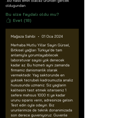
..biz nasil emin olacaz urunleri gercek
oldugundan
Bu size faydalı oldu mu?
Evet (18)
Mağaza Sahibi
•
01 Oca 2024
Merhaba Mutlu Yillar Sayin Gürsel,
Bitkisel yağları Türkiye'de tam
anlamiyla yorumlayabilecek
laboratuvar sayisi yok denecek
kadar az. Bu hizmeti ayni zamanda
firmamiz danismanlik olarak
vermektedir. Yag sektorunde en
yuksek tecrubeli kadroumuzla analiz
hususunda uzmaniz. Siz yaglarin
kalitesini test etmek isterseniz 1
sefere mahsus 1000 tl ye kadar
urunu siparis verin, adresinize gelsin.
Test edin oyle odeyin. Biz
urunlerimize de teknik donanimizada
son derece guveniyoruz. Guvenle