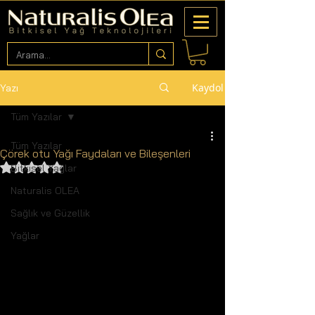
Kaydol
Yazı
Tüm Yazılar
Tüm Yazılar
Çörek otu Yağı Faydaları ve Bileşenleri
5 üzerinden NaN yıldız
Bitkisel Yağlar
Naturalis OLEA
Sağlık ve Güzellik
Yağlar