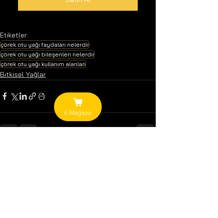
Etiketler:
çörek otu yağı faydaları nelerdir
çörek otu yağı bileşenleri nelerdir
çörek otu yağı kullanım alanları
Bitkisel Yağlar
E-Mağaza
Hepsini Gör
Son Yazılar