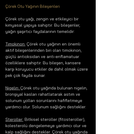
Çörek Otu Yağının Bileşenleri
Çörek otu yağı, zengin ve etkileyici bir 
kimyasal yapıya sahiptir. Bu bileşenler, 
yağın şaşırtıcı faydalarının temelidir:
Timokinon:
 Çörek otu yağının en önemli 
aktif bileşenlerinden biri olan timokinon, 
güçlü antioksidan ve anti-enflamatuar 
özelliklere sahiptir. Bu bileşen, kansere 
karşı koruyucu etkiler de dahil olmak üzere 
pek çok fayda sunar.
Nigelin: 
Çörek otu yağında bulunan nigelin, 
bronşiyal kasları rahatlatarak astım ve 
solunum yolları sorunlarını hafifletmeye 
yardımcı olur. Solunum sağlığını destekler.
Steroller:
 Bitkisel steroller (fitosteroller), 
kolesterolü dengelemeye yardımcı olur ve 
kalp sağlığını destekler. Çörek otu yağında 