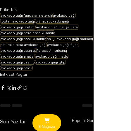
Etiketler:
avokado yağı faydaları nelerdir
avokado yağı
toptan avokado yağı
orjinal avokado yağı
avokado yağı üretimi
avokado yağı ne işe yarar
avokado yağı nerelerde kullanılır
avokado yağı nasıl kullanılır
en iyi avokado yağı markası
naturalis olea avokado yağı
avokado yağı fiyatı
avokado yağı satın al
Persea Americana
avokado yağı analizi
avokado yağı msds
avokado yağı cas no
avokado yağı gtip
avokado yağı nedir
Bitkisel Yağlar
Hepsini Gör
Son Yazılar
E-Mağaza