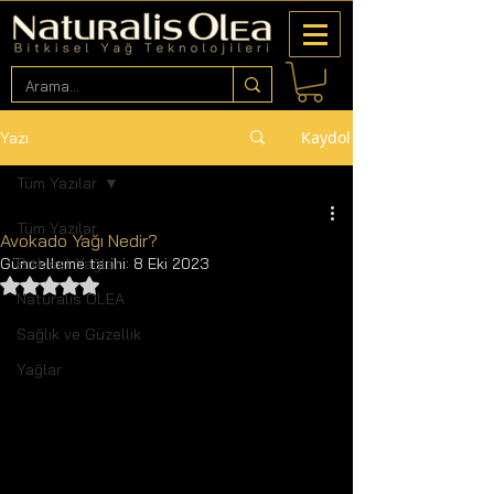
Kaydol
Yazı
Tüm Yazılar
Tüm Yazılar
Avokado Yağı Nedir?
Güncelleme tarihi:
Bitkisel Yağlar
8 Eki 2023
5 üzerinden NaN yıldız
Naturalis OLEA
Sağlık ve Güzellik
Yağlar