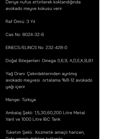
Deriye nufus ettirilerek koklandığında 
avokado meyve kokusu verir.
Raf Ömrü: 3 Yıl
Cas No: 8024-32-6
EINECS/ELINCS No: 232-428-0
Doğal Bileşenleri: Omega 3,6,9, A,D,E,K,B,B1
Yağ Oranı: Çekirdeklerinden ayrılmış 
avokado meyvesi  ortalama %8-12 avokado 
yağı içerir.
Menşei: Türkiye
Ambalaj Şekli: 1,5,30,60,200 Litre Metal 
Varil ve 1000 Litre IBC Tank
Tüketim Şekli:  Kozmetik amaçlı haricen, 
Gıda amaçlı dahilen kullanılır.