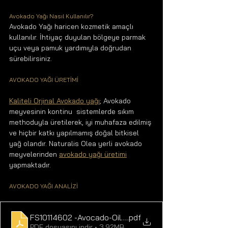
Avokado Yağı Nasıl Kullanılır?
Avokado Yağı haricen kozmetik amaçlı 
kullanılır. İhtiyaç duyulan bölgeye parmak 
uçu veya pamuk yardımıyla doğrudan 
sürebilirsiniz.
AVOKADO YAĞI ÜRETİMİ
Kaliteli Orjinal Avokado yağı
; Avokado 
meyvesinin kontinu  sistemlerde sıkım 
methoduyla üretilerek, iyi muhafaza edilmiş 
ve hiçbir katkı yapılmamış doğal bitkisel 
yağ olandır. Naturalis Olea yerli avokado 
meyvelerinden 
avokado yağı üretimi
yapmaktadır.
AVOKADO YAĞI ANALİZİ 
FS10114602 -Avocado-Oil-NaturalisOLEA
.pdf
PDF dosyasını indir • 3.92MB