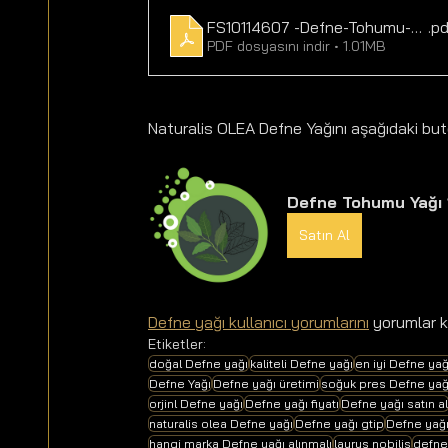
FS10114607 -Defne-Tohumu-Yagi-
.p
PDF dosyasını indir • 1.01MB
Naturalis OLEA Defne Yağını aşağıdaki buto
Defne Tohumu Yağı 1
Satın Al
Defne yağı kullanıcı yorumlarını
 yorumlar k
Etiketler:
doğal Defne yağı
kaliteli Defne yağı
en iyi Defne yağ
Defne Yağı
Defne yağı üretimi
soğuk pres Defne yağ
orjinl Defne yağı
Defne yağı fiyatı
Defne yağı satın al
naturalis olea Defne yağı
Defne yağı gtip
Defne yağı
hangi marka Defne yağı alınmalı
laurus nobilis
defne