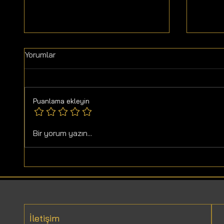
Yorumlar
Puanlama ekleyin
Sağlık
Kekik Yağı Faydaları ve
Bir yorum yazın...
Bileşenleri
İletişim