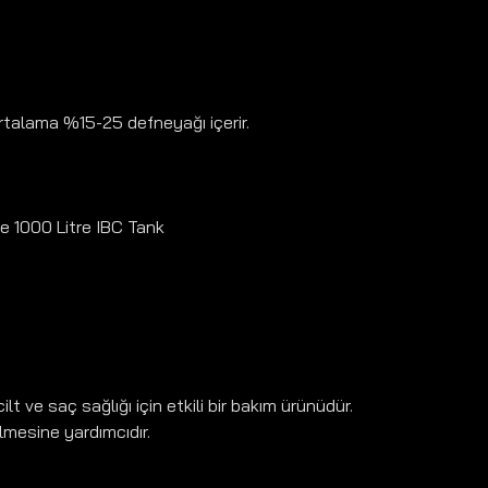
rtalama %15-25 defneyağı içerir.
 ve 1000 Litre IBC Tank
t ve saç sağlığı için etkili bir bakım ürünüdür.
ilmesine yardımcıdır.