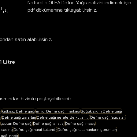
Naturalis OLEA Defne Yağı analizini indirmek için 
NaturalisOLEA
df
pdf dökümanına tıklayabilirsiniz.
ndan satın alabilirsiniz.
 Litre
ısmından bizimle paylaşabilirsiniz.
ı
katkısız Defne yağı
en iyi Defne yağı markası
Soğuk sıkım Defne yağı
ı
Defne yağı zararları
Defne yağı nerelerde kullanılır
Defne yağı faydaları
toptan Defne yağı
Defne yağı analizi
Defne yağı msds
 cas no
Defne yağı nasıl kullanılır
Defne yağı kullananların yorumları
 yağı nedir