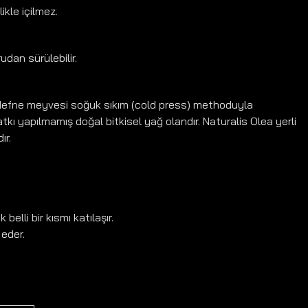
ikle içilmez.
udan sürülebilir.
i defne meyvesi soğuk sıkım (cold press) methoduyla 
atkı yapılmamış doğal bitkisel yağ olandır. Naturalis Olea yerli 
ır.
belli bir kısmı katılaşır.
 eder.