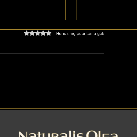
5 üzerinden 0 yıldız
Henüz hiç puanlama yok
lı Bitkisel Yağlar
Portakal Kabuğu Yağı
Faydaları ve Bileşenle