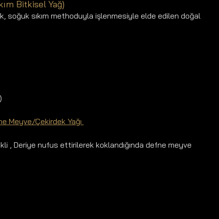
kım Bitkisel Yağ)
k, soğuk sıkım methoduyla işlenmesiyle elde edilen doğal 
)
ne Meyve/Çekirdek Yağı 
li , Deriye nufus ettirilerek koklandığında defne meyve 