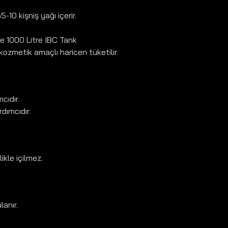
10 kişniş yağı içerir.
 ve 1000 Litre IBC Tank
kozmetik amaçlı haricen tüketilir.
cıdır.
dımcıdır.
ikle içilmez.
anır.