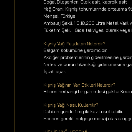
Doğal Bileşenleri: Oleik asit, kaproik asit
Yağ Oranı: Kişniş tohumlarında ortalama %5-
Menşei: Türkiye
Ambalaj Şekli: 1,5,18,200 Litre Metal Varil
Tüketim Şekli:  Gıda takviyesi olarak veya 
Kişniş Yağı Faydaları Nelerdir? 
Balgam sökümüne yardımcıdır. 
Akciğer problemlerinin giderilmesine yardım
Nefes ve burun tıkanıklığı giderilmesine yar
İştah açar.
Kişniş Yağının Yan Etkileri Nelerdir?
Bilinen herhangi bir yan etkisi yoktur.Kesinl
Kişniş Yağı Nasıl Kullanılır?
Dahilen günde 1 mg iki kez tüketilebilir. 
Haricen gerekli bölgeye masaj olarak uygul
KİŞNİŞ YAĞI ÜRETİMİ 