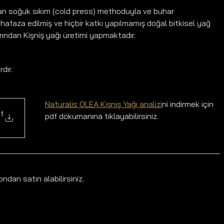
ından soğuk sıkım (cold press) methoduyla ve buhar 
hafaza edilmiş ve hiçbir katkı yapılmamış doğal bitkisel yağ 
arından Kişniş yağı üretimi yapmaktadır.
dır.
Naturalis OLEA Kişniş Yağı analizi
ni indirmek için 
alisOLEA
df
pdf dökümanına tıklayabilirsiniz.
ndan satın alabilirsiniz.