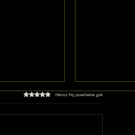
5 üzerinden 0 yıldız
Henüz hiç puanlama yok
lı Bitkisel Yağlar