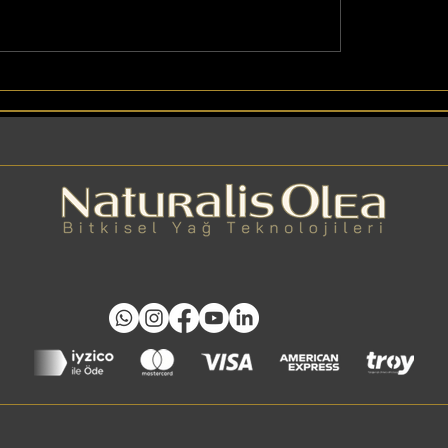
Portakal Kabuğu Yağı
Faydaları ve Bileşenle