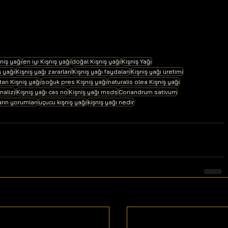
şniş yağı
en iyi Kişniş yağı
doğal Kişniş yağı
Kişniş Yağı
ş yağı
Kişniş yağı zararları
Kişniş yağı faydaları
Kişniş yağı üretimi
tan Kişniş yağı
soğuk pres Kişniş yağı
naturalis olea Kişniş yağı
nalizi
Kişniş yağı cas no
Kişniş yağı msds
Coriandrum sativum
arın yorumları
uçucu kişniş yağı
kişniş yağı nedir