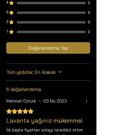
ambalajda satılmaktadır.Satın almak
4
0
istediğiniz boyutu, boyut seçenekleri
3
0
kutusunda belirtiniz.
2
0
1
0
Değerlendirme Yap
Tüm yıldızlar, En Alakalı
6 değerlendirme
Mehmet Öztürk
•
03 Eki 2023
5 üzerinden 5 yıldız
Lavanta yağıniz mükemmel
İlk başta fiyattan solayi tereddüt ettim