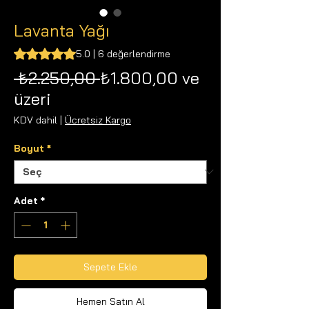
Lavanta Yağı
6 değerlendirmeye göre beş yıldız üzerinden hesaplanan pu
5.0 | 6 değerlendirme
Normal
 ₺2.250,00 
₺1.800,00
ve
İndirimli
Fiyat
üzeri
Fiyat
KDV dahil
|
Ücretsiz Kargo
Boyut
*
Adet
*
Sepete Ekle
Hemen Satın Al