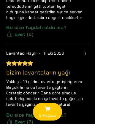
ama ürünü teslim alip test edince
tereddütlerim gitti toptan fiyati
olduguna kanaat getirdim ayrica serkan
beyin ilgisi de takdire deger tesekkurler
Bu size faydalı oldu mu?
Evet (6)
Lavantacı Hayri
•
11 Eki 2023
5 üzerinden 5 yıldız
bizim lavantaların yağı
Yaklaşık 10 yıldır Lavanta yetiştiriyorum.
Birçok firma da lavanta yağlarını
ücretsiz gönderir. Bana göre şimdiye
dek Türkiyede ki en iyi lavanta yağı sizin
lavanta yağınız ve sylvan natural
markalı diyarbakırda üretim yapan
Bu size faydalı oldu mu?
firmanın lavanta yağıdır. Zaten lavanta
E-Mağaza
alımı yaparkenki hassasiyetinizden
Evet (7)
belliydi.